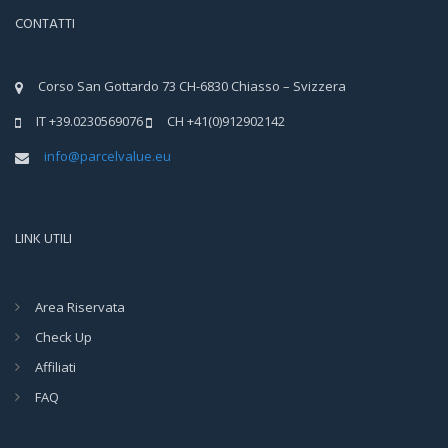
CONTATTI
Corso San Gottardo 73 CH-6830 Chiasso – Svizzera
IT +39.0230569076
CH +41(0)912902142
info@parcelvalue.eu
LINK UTILI
Area Riservata
Check Up
Affiliati
FAQ