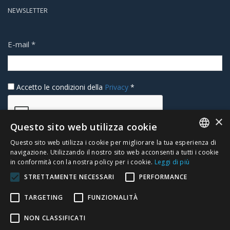
NEWSLETTER
E-mail
*
Accetto le condizioni della
Privacy
*
×
Questo sito web utilizza cookie
Questo sito web utilizza i cookie per migliorare la tua esperienza di
ITALIAN
navigazione. Utilizzando il nostro sito web acconsenti a tutti i cookie
ISCRIVITI
in conformità con la nostra policy per i cookie.
Leggi di più
ENGLISH
STRETTAMENTE NECESSARI
PERFORMANCE
TARGETING
FUNZIONALITÀ
NON CLASSIFICATI
©2017 ParcelValue -
Privacy
-
Terms and Conditions
- Sito