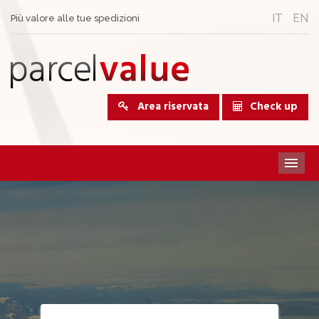
IT
EN
Più valore alle tue spedizioni
Area riservata
Check up
M